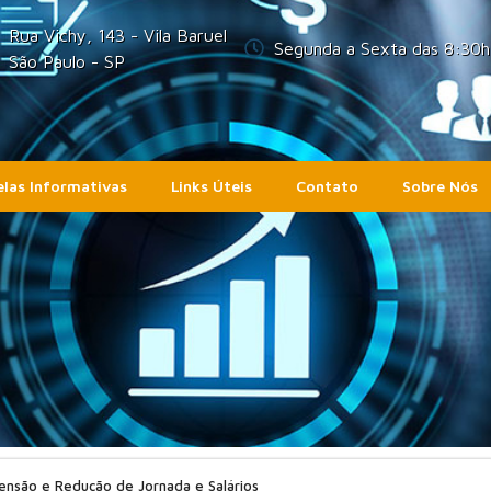
Rua Vichy, 143 - Vila Baruel
Segunda a Sexta das 8:30h
São Paulo - SP
las Informativas
Links Úteis
Contato
Sobre Nós
ensão e Redução de Jornada e Salários