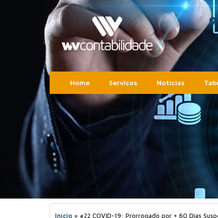
Home
Serviços
Notícias
Tabe
Início
»
#22 COVID-19: Prorrogado por + 60 Dias Susp